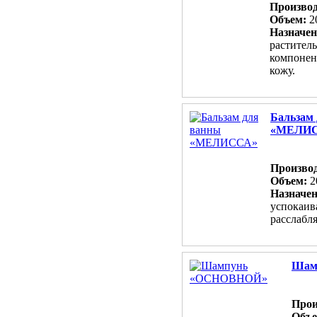
Произво
Объем:
2
Назначен
растител
компонен
кожу.
Бальзам
«МЕЛИ
Произво
Объем:
2
Назначе
успокаив
расслабл
Шам
Прои
Объ