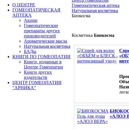
Центр гомеопатии
О ЦЕНТРЕ
Гомеопатическая аптека
ГОМЕОПАТИЧЕСКАЯ
Натуральная косметика
АПТЕКА
Биокосма
Акции
Гомеопатические
препараты других
Косметика
Биокосма
производителей
Ароматические масла
Натуральная косметика
Спре
БАДы
«ОБ
КНИГИ ПО ГОМЕОПАТИИ
инте
Книги, изданные в
Центре Гомеопатии
Книги других
Прои
издательств
Объ
ЦЕНТР ГОМЕОПАТИИ
Назн
"АРНИКА"
легк
БИОКОСМ
«АЛОЭ 