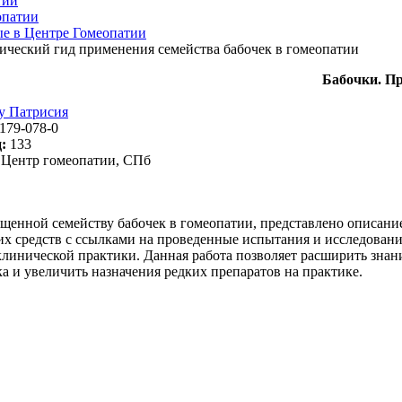
тии
опатии
ые в Центре Гомеопатии
ический гид применения семейства бабочек в гомеопатии
Бабочки. Пр
у Патрисия
179-078-0
:
133
Центр гомеопатии, СПб
щенной семейству бабочек в гомеопатии, представлено описани
их средств с ссылками на проведенные испытания и исследован
линической практики. Данная работа позволяет расширить знан
а и увеличить назначения редких препаратов на практике.