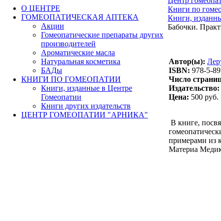
Центр гомеопа
О ЦЕНТРЕ
Книги по гоме
ГОМЕОПАТИЧЕСКАЯ АПТЕКА
Книги, изданн
Акции
Бабочки. Практ
Гомеопатические препараты других
производителей
Ароматические масла
Натуральная косметика
Автор(ы):
Лер
БАДы
ISBN:
978-5-89
КНИГИ ПО ГОМЕОПАТИИ
Число страниц
Книги, изданные в Центре
Издательство:
Гомеопатии
Цена:
500 руб.
Книги других издательств
ЦЕНТР ГОМЕОПАТИИ "АРНИКА"
В книге, посвя
гомеопатическ
примерами из к
Материа Медик