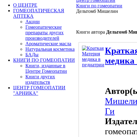
Центр гомеопатии
О ЦЕНТРЕ
Книги по гомеопатии
ГОМЕОПАТИЧЕСКАЯ
Дельтомб Мишелин
АПТЕКА
Акции
Гомеопатические
Книги автора
Дельтомб Ми
препараты других
производителей
Ароматические масла
Кратка
Натуральная косметика
БАДы
медика 
КНИГИ ПО ГОМЕОПАТИИ
Книги, изданные в
Центре Гомеопатии
Книги других
издательств
ЦЕНТР ГОМЕОПАТИИ
Автор(
"АРНИКА"
Мишел
Ги
Издате
гомеопа